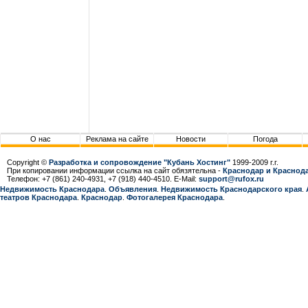
О нас
Реклама на сайте
Новости
Погода
Copyright ©
Разработка и сопровождение "Кубань Хостинг"
1999-2009 г.г.
При копировании информации ссылка на сайт обязятельна -
Краснодар и Краснода
Телефон: +7 (861) 240-4931, +7 (918) 440-4510. E-Mail:
support@rufox.ru
Недвижимость Краснодара
.
Объявления
.
Недвижимость Краснодарcкого края
.
театров Краснодара
.
Краснодар
.
Фотогалерея Краснодара
.