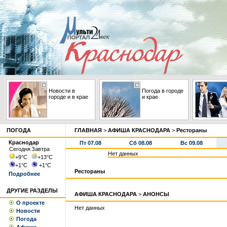
Новости в
Погода в городе
городе и в крае
и крае
ПОГОДА
ГЛАВНАЯ
>
АФИША КРАСНОДАРА
>
Рестораны
Краснодар
Пт 07.08
Сб 08.08
Вс 09.08
Сегодня
Завтра
Нет данных
+9
°С
+13
°С
+1
°С
+1
°С
Рестораны
Подробнее
ДРУГИЕ РАЗДЕЛЫ
АФИША КРАСНОДАРА
>
АНОНСЫ
О проекте
Нет данных
Новости
Погода