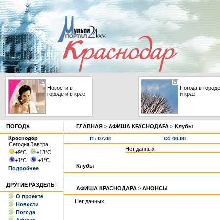
Новости в
Погода в городе
городе и в крае
и крае
ПОГОДА
ГЛАВНАЯ
>
АФИША КРАСНОДАРА
>
Клубы
Краснодар
Пт 07.08
Сб 08.08
Сегодня
Завтра
Нет данных
+9
°С
+13
°С
+1
°С
+1
°С
Клубы
Подробнее
ДРУГИЕ РАЗДЕЛЫ
АФИША КРАСНОДАРА
>
АНОНСЫ
О проекте
Нет данных
Новости
Погода