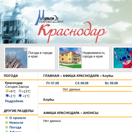
Погода в городе
Недвижимость
и крае
города и края
ПОГОДА
ГЛАВНАЯ
>
АФИША КРАСНОДАРА
>
Клубы
Краснодар
Пт 07.08
Сб 08.08
Вс 09.08
Сегодня
Завтра
Нет данных
+9
°С
+13
°С
+1
°С
+1
°С
Клубы
Подробнее
ДРУГИЕ РАЗДЕЛЫ
АФИША КРАСНОДАРА
>
АНОНСЫ
О проекте
Нет данных
Новости
Погода