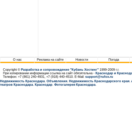
О нас
Реклама на сайте
Новости
Погода
Copyright ©
Разработка и сопровождение "Кубань Хостинг"
1999-2009 г.г.
При копировании информации ссылка на сайт обязятельна -
Краснодар и Краснода
Телефон: +7 (861) 240-4931, +7 (918) 440-4510. E-Mail:
support@rufox.ru
Недвижимость Краснодара
.
Объявления
.
Недвижимость Краснодарcкого края
.
театров Краснодара
.
Краснодар
.
Фотогалерея Краснодара
.