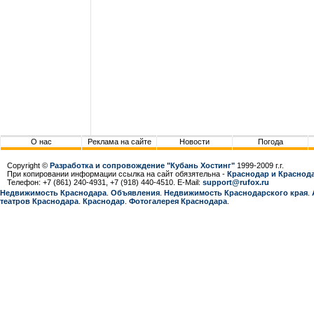
О нас
Реклама на сайте
Новости
Погода
Copyright ©
Разработка и сопровождение "Кубань Хостинг"
1999-2009 г.г.
При копировании информации ссылка на сайт обязятельна -
Краснодар и Краснода
Телефон: +7 (861) 240-4931, +7 (918) 440-4510. E-Mail:
support@rufox.ru
Недвижимость Краснодара
.
Объявления
.
Недвижимость Краснодарcкого края
.
театров Краснодара
.
Краснодар
.
Фотогалерея Краснодара
.