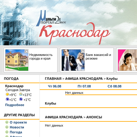
Недвижимость
Банк вакансий и
города и края
резюме
ПОГОДА
ГЛАВНАЯ
>
АФИША КРАСНОДАРА
>
Клубы
Краснодар
Чт 06.08
Пт 07.08
Сб 08.08
Сегодня
Завтра
Нет данных
+9
°С
+13
°С
+1
°С
+1
°С
Клубы
Подробнее
ДРУГИЕ РАЗДЕЛЫ
АФИША КРАСНОДАРА
>
АНОНСЫ
О проекте
Нет данных
Новости
Погода