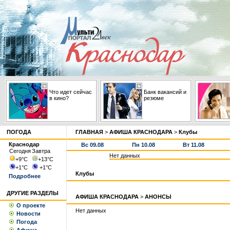
Что идет сейчас
Банк вакансий и
в кино?
резюме
ПОГОДА
ГЛАВНАЯ
>
АФИША КРАСНОДАРА
>
Клубы
Краснодар
Вс 09.08
Пн 10.08
Вт 11.08
Сегодня
Завтра
Нет данных
+9
°С
+13
°С
+1
°С
+1
°С
Клубы
Подробнее
ДРУГИЕ РАЗДЕЛЫ
АФИША КРАСНОДАРА
>
АНОНСЫ
О проекте
Нет данных
Новости
Погода