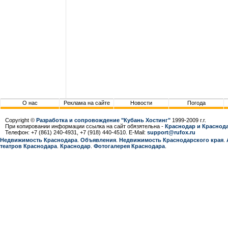
О нас
Реклама на сайте
Новости
Погода
Copyright ©
Разработка и сопровождение "Кубань Хостинг"
1999-2009 г.г.
При копировании информации ссылка на сайт обязятельна -
Краснодар и Краснода
Телефон: +7 (861) 240-4931, +7 (918) 440-4510. E-Mail:
support@rufox.ru
Недвижимость Краснодара
.
Объявления
.
Недвижимость Краснодарcкого края
.
театров Краснодара
.
Краснодар
.
Фотогалерея Краснодара
.