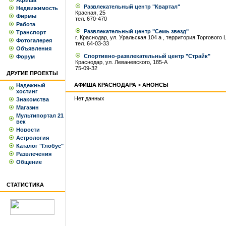
Афиша
Развлекательный центр "Квартал"
Недвижимость
Красная, 25
Фирмы
тел. 670-470
Работа
Развлекательный центр "Семь звезд"
Транспорт
г. Краснодар, ул. Уральская 104 а , территория Торгового
Фотогалерея
тел. 64-03-33
Объявления
Спортивно-развлекательный центр "Страйк"
Форум
Краснодар, ул. Леваневского, 185-А
75-09-32
ДРУГИЕ ПРОЕКТЫ
АФИША КРАСНОДАРА
>
АНОНСЫ
Надежный
хостинг
Нет данных
Знакомства
Магазин
Мультипортал 21
век
Новости
Астрология
Каталог "Глобус"
Развлечения
Общение
СТАТИСТИКА