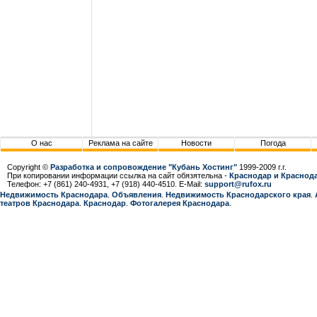
О нас
Реклама на сайте
Новости
Погода
Copyright ©
Разработка и сопровождение "Кубань Хостинг"
1999-2009 г.г.
При копировании информации ссылка на сайт обязятельна -
Краснодар и Краснода
Телефон: +7 (861) 240-4931, +7 (918) 440-4510. E-Mail:
support@rufox.ru
Недвижимость Краснодара
.
Объявления
.
Недвижимость Краснодарcкого края
.
театров Краснодара
.
Краснодар
.
Фотогалерея Краснодара
.