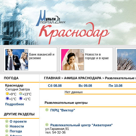
Банк вакансий и
Новости в
резюме
городе и в крае
ПОГОДА
ГЛАВНАЯ
>
АФИША КРАСНОДАРА
>
Развлекательные
Краснодар
Сб 08.08
Вс 09.08
Пн 10.08
Сегодня
Завтра
Нет данных
+9
°С
+13
°С
+1
°С
+1
°С
Развлекательные центры
Подробнее
ГКРЦ "Виктор"
ДРУГИЕ РАЗДЕЛЫ
О проекте
Развлекательный центр "Акватория"
Новости
ул.Гаражная,91
Погода
тел. 54-32-36