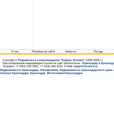
О нас
Реклама на сайте
Новости
Погода
Copyright ©
Разработка и сопровождение "Кубань Хостинг"
1999-2009 г.г.
При копировании информации ссылка на сайт обязятельна -
Краснодар и Краснода
Телефон: +7 (861) 240-4931, +7 (918) 440-4510. E-Mail:
support@rufox.ru
Недвижимость Краснодара
.
Объявления
.
Недвижимость Краснодарcкого края
.
театров Краснодара
.
Краснодар
.
Фотогалерея Краснодара
.