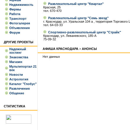
Афиша
Развлекательный центр "Квартал"
Недвижимость
Красная, 25
Фирмы
тел. 670-470
Работа
Развлекательный центр "Семь звезд"
Транспорт
г. Краснодар, ул. Уральская 104 а , территория Торгового
Фотогалерея
тел. 64-03-33
Объявления
Спортивно-развлекательный центр "Страйк"
Форум
Краснодар, ул. Леваневского, 185-А
75-09-32
ДРУГИЕ ПРОЕКТЫ
АФИША КРАСНОДАРА
>
АНОНСЫ
Надежный
хостинг
Нет данных
Знакомства
Магазин
Мультипортал 21
век
Новости
Астрология
Каталог "Глобус"
Развлечения
Общение
СТАТИСТИКА