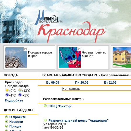
Погода в городе
Что идет сейчас
и крае
в кино?
ПОГОДА
ГЛАВНАЯ
>
АФИША КРАСНОДАРА
>
Развлекательные
Краснодар
Вс 09.08
Пн 10.08
Вт 11.08
Сегодня
Завтра
Нет данных
+9
°С
+13
°С
+1
°С
+1
°С
Развлекательные центры
Подробнее
ГКРЦ "Виктор"
ДРУГИЕ РАЗДЕЛЫ
О проекте
Развлекательный центр "Акватория"
Новости
ул.Гаражная,91
Погода
тел. 54-32-36