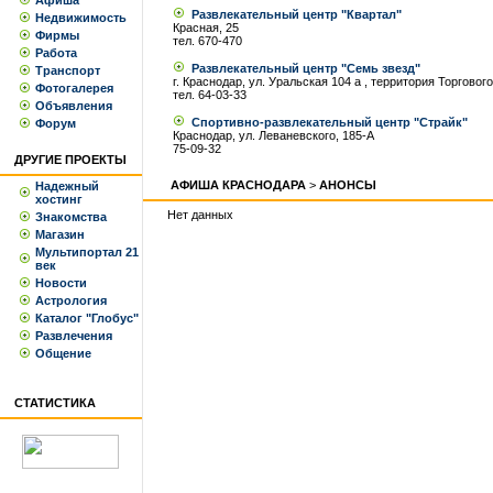
Афиша
Развлекательный центр "Квартал"
Недвижимость
Красная, 25
Фирмы
тел. 670-470
Работа
Развлекательный центр "Семь звезд"
Транспорт
г. Краснодар, ул. Уральская 104 а , территория Торгово
Фотогалерея
тел. 64-03-33
Объявления
Спортивно-развлекательный центр "Страйк"
Форум
Краснодар, ул. Леваневского, 185-А
75-09-32
ДРУГИЕ ПРОЕКТЫ
АФИША КРАСНОДАРА
>
АНОНСЫ
Надежный
хостинг
Нет данных
Знакомства
Магазин
Мультипортал 21
век
Новости
Астрология
Каталог "Глобус"
Развлечения
Общение
СТАТИСТИКА