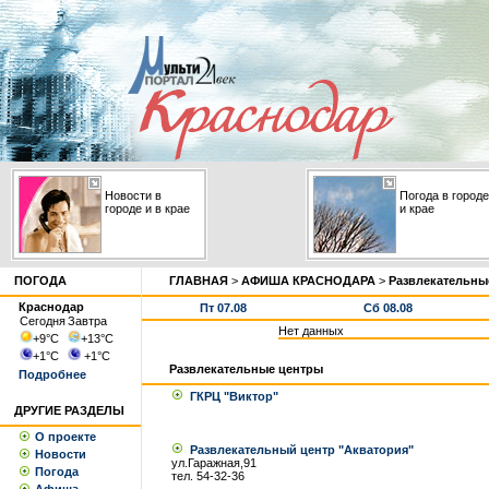
Новости в
Погода в городе
городе и в крае
и крае
ПОГОДА
ГЛАВНАЯ
>
АФИША КРАСНОДАРА
>
Развлекательны
Краснодар
Пт 07.08
Сб 08.08
Сегодня
Завтра
Нет данных
+9
°С
+13
°С
+1
°С
+1
°С
Развлекательные центры
Подробнее
ГКРЦ "Виктор"
ДРУГИЕ РАЗДЕЛЫ
О проекте
Развлекательный центр "Акватория"
Новости
ул.Гаражная,91
Погода
тел. 54-32-36