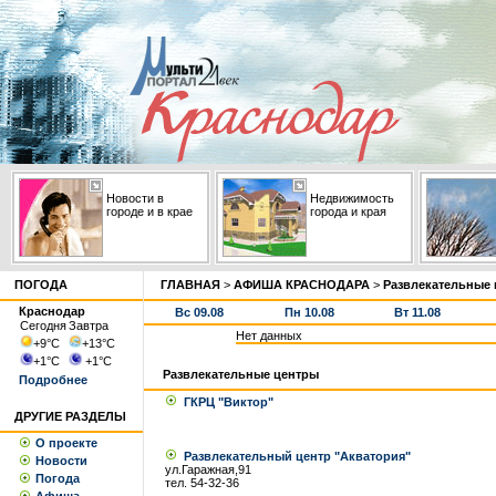
Новости в
Недвижимость
городе и в крае
города и края
ПОГОДА
ГЛАВНАЯ
>
АФИША КРАСНОДАРА
>
Развлекательные
Краснодар
Вс 09.08
Пн 10.08
Вт 11.08
Сегодня
Завтра
Нет данных
+9
°С
+13
°С
+1
°С
+1
°С
Развлекательные центры
Подробнее
ГКРЦ "Виктор"
ДРУГИЕ РАЗДЕЛЫ
О проекте
Развлекательный центр "Акватория"
Новости
ул.Гаражная,91
Погода
тел. 54-32-36