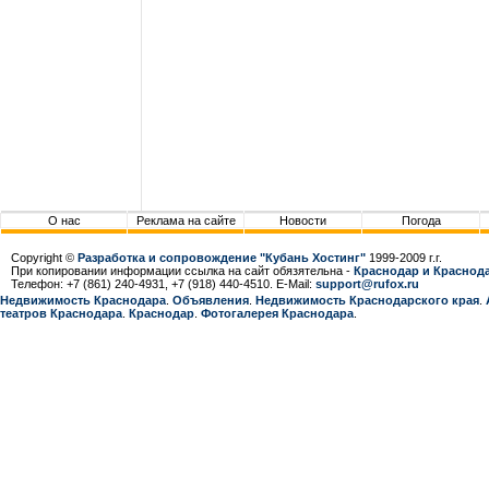
О нас
Реклама на сайте
Новости
Погода
Copyright ©
Разработка и сопровождение "Кубань Хостинг"
1999-2009 г.г.
При копировании информации ссылка на сайт обязятельна -
Краснодар и Краснода
Телефон: +7 (861) 240-4931, +7 (918) 440-4510. E-Mail:
support@rufox.ru
Недвижимость Краснодара
.
Объявления
.
Недвижимость Краснодарcкого края
.
театров Краснодара
.
Краснодар
.
Фотогалерея Краснодара
.