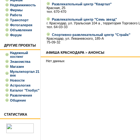
Афиша
Развлекательный центр "Квартал"
Недвижимость
Красная, 25
Фирмы
тел. 670-470
Работа
Развлекательный центр "Семь звезд"
Транспорт
г. Краснодар, ул. Уральская 104 а , территория Торгового
Фотогалерея
тел. 64-03-33
Объявления
Спортивно-развлекательный центр "Страйк"
Форум
Краснодар, ул. Леваневского, 185-А
75-09-32
ДРУГИЕ ПРОЕКТЫ
АФИША КРАСНОДАРА
>
АНОНСЫ
Надежный
хостинг
Нет данных
Знакомства
Магазин
Мультипортал 21
век
Новости
Астрология
Каталог "Глобус"
Развлечения
Общение
СТАТИСТИКА