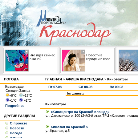
Что идет сейчас
Новости в
в кино?
городе и в крае
ПОГОДА
ГЛАВНАЯ
>
АФИША КРАСНОДАРА
>
Кинотеатры
Краснодар
Пт 07.08
Сб 08.08
Вс 09.08
Сегодня
Завтра
Нет данных
+9
°С
+13
°С
+1
°С
+1
°С
Кинотеатры
Подробнее
«Киноцентр» на Красной площади
ул. Дзержинского, 100 (2-й/3-й этаж ТРЦ «Красная площад
ДРУГИЕ РАЗДЕЛЫ
О проекте
Кинозал на Красной 5
Новости
ул.Красная, д.5
Погода