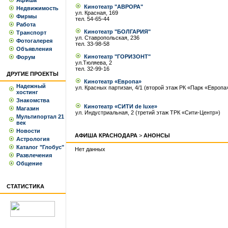
Афиша
Кинотеатр "АВРОРА"
Недвижимость
ул. Красная, 169
Фирмы
тел. 54-65-44
Работа
Кинотеатр "БОЛГАРИЯ"
Транспорт
ул. Ставропольская, 236
Фотогалерея
тел. 33-98-58
Объявления
Кинотеатр "ГОРИЗОНТ"
Форум
ул.Тюляева, 2
тел. 32-99-16
ДРУГИЕ ПРОЕКТЫ
Кинотеатр «Европа»
Надежный
ул. Красных партизан, 4/1 (второй этаж РК «Парк «Европа
хостинг
Знакомства
Кинотеатр «СИТИ de luxe»
Магазин
ул. Индустриальная, 2 (третий этаж ТРК «Сити-Центр»)
Мультипортал 21
век
Новости
АФИША КРАСНОДАРА
>
АНОНСЫ
Астрология
Каталог "Глобус"
Нет данных
Развлечения
Общение
СТАТИСТИКА