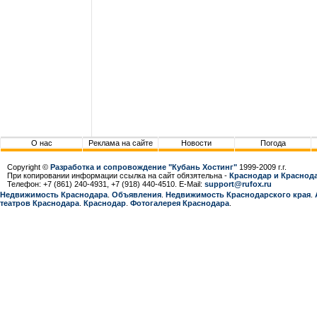
О нас
Реклама на сайте
Новости
Погода
Copyright ©
Разработка и сопровождение "Кубань Хостинг"
1999-2009 г.г.
При копировании информации ссылка на сайт обязятельна -
Краснодар и Краснода
Телефон: +7 (861) 240-4931, +7 (918) 440-4510. E-Mail:
support@rufox.ru
Недвижимость Краснодара
.
Объявления
.
Недвижимость Краснодарcкого края
.
театров Краснодара
.
Краснодар
.
Фотогалерея Краснодара
.