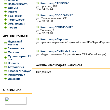
Афиша
Кинотеатр "АВРОРА"
Недвижимость
ул. Красная, 169
Фирмы
тел. 54-65-44
Работа
Кинотеатр "БОЛГАРИЯ"
Транспорт
ул. Ставропольская, 236
Фотогалерея
тел. 33-98-58
Объявления
Кинотеатр "ГОРИЗОНТ"
Форум
ул.Тюляева, 2
тел. 32-99-16
ДРУГИЕ ПРОЕКТЫ
Кинотеатр «Европа»
Надежный
ул. Красных партизан, 4/1 (второй этаж РК «Парк «Европа
хостинг
Знакомства
Кинотеатр «СИТИ de luxe»
Магазин
ул. Индустриальная, 2 (третий этаж ТРК «Сити-Центр»)
Мультипортал 21
век
Новости
АФИША КРАСНОДАРА
>
АНОНСЫ
Астрология
Каталог "Глобус"
Нет данных
Развлечения
Общение
СТАТИСТИКА