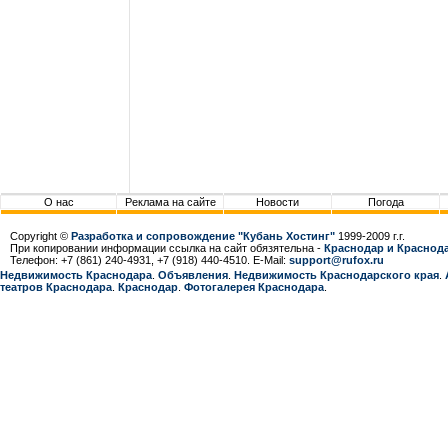
О нас
Реклама на сайте
Новости
Погода
Copyright ©
Разработка и сопровождение "Кубань Хостинг"
1999-2009 г.г.
При копировании информации ссылка на сайт обязятельна -
Краснодар и Краснода
Телефон: +7 (861) 240-4931, +7 (918) 440-4510. E-Mail:
support@rufox.ru
Недвижимость Краснодара
.
Объявления
.
Недвижимость Краснодарcкого края
.
театров Краснодара
.
Краснодар
.
Фотогалерея Краснодара
.