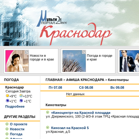
Новости в
Погода в городе
городе и в крае
и крае
ПОГОДА
ГЛАВНАЯ
>
АФИША КРАСНОДАРА
>
Кинотеатры
Краснодар
Пт 07.08
Сб 08.08
Вс 09.08
Сегодня
Завтра
Нет данных
+9
°С
+13
°С
+1
°С
+1
°С
Кинотеатры
Подробнее
«Киноцентр» на Красной площади
ул. Дзержинского, 100 (2-й/3-й этаж ТРЦ «Красная площад
ДРУГИЕ РАЗДЕЛЫ
О проекте
Кинозал на Красной 5
Новости
ул.Красная, д.5
Погода