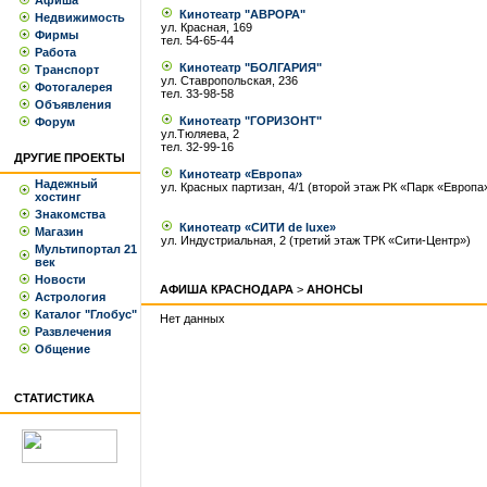
Афиша
Кинотеатр "АВРОРА"
Недвижимость
ул. Красная, 169
Фирмы
тел. 54-65-44
Работа
Кинотеатр "БОЛГАРИЯ"
Транспорт
ул. Ставропольская, 236
Фотогалерея
тел. 33-98-58
Объявления
Кинотеатр "ГОРИЗОНТ"
Форум
ул.Тюляева, 2
тел. 32-99-16
ДРУГИЕ ПРОЕКТЫ
Кинотеатр «Европа»
Надежный
ул. Красных партизан, 4/1 (второй этаж РК «Парк «Европа
хостинг
Знакомства
Кинотеатр «СИТИ de luxe»
Магазин
ул. Индустриальная, 2 (третий этаж ТРК «Сити-Центр»)
Мультипортал 21
век
Новости
АФИША КРАСНОДАРА
>
АНОНСЫ
Астрология
Каталог "Глобус"
Нет данных
Развлечения
Общение
СТАТИСТИКА