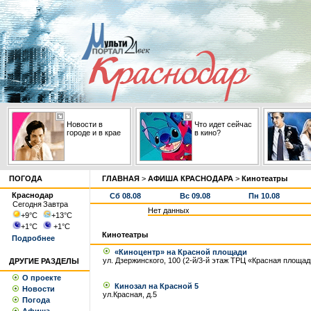
Новости в
Что идет сейчас
городе и в крае
в кино?
ПОГОДА
ГЛАВНАЯ
>
АФИША КРАСНОДАРА
>
Кинотеатры
Краснодар
Сб 08.08
Вс 09.08
Пн 10.08
Сегодня
Завтра
Нет данных
+9
°С
+13
°С
+1
°С
+1
°С
Кинотеатры
Подробнее
«Киноцентр» на Красной площади
ул. Дзержинского, 100 (2-й/3-й этаж ТРЦ «Красная площад
ДРУГИЕ РАЗДЕЛЫ
О проекте
Кинозал на Красной 5
Новости
ул.Красная, д.5
Погода