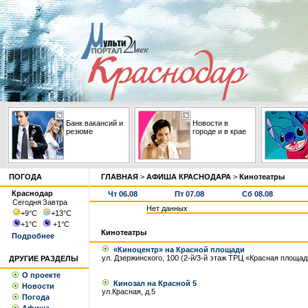
Банк вакансий и
Новости в
резюме
городе и в крае
ПОГОДА
ГЛАВНАЯ
>
АФИША КРАСНОДАРА
>
Кинотеатры
Краснодар
Чт 06.08
Пт 07.08
Сб 08.08
Сегодня
Завтра
Нет данных
+9
°С
+13
°С
+1
°С
+1
°С
Кинотеатры
Подробнее
«Киноцентр» на Красной площади
ул. Дзержинского, 100 (2-й/3-й этаж ТРЦ «Красная площад
ДРУГИЕ РАЗДЕЛЫ
О проекте
Кинозал на Красной 5
Новости
ул.Красная, д.5
Погода