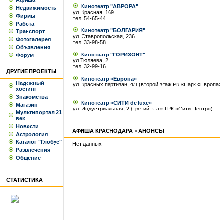
Афиша
Кинотеатр "АВРОРА"
Недвижимость
ул. Красная, 169
Фирмы
тел. 54-65-44
Работа
Кинотеатр "БОЛГАРИЯ"
Транспорт
ул. Ставропольская, 236
Фотогалерея
тел. 33-98-58
Объявления
Кинотеатр "ГОРИЗОНТ"
Форум
ул.Тюляева, 2
тел. 32-99-16
ДРУГИЕ ПРОЕКТЫ
Кинотеатр «Европа»
Надежный
ул. Красных партизан, 4/1 (второй этаж РК «Парк «Европа
хостинг
Знакомства
Кинотеатр «СИТИ de luxe»
Магазин
ул. Индустриальная, 2 (третий этаж ТРК «Сити-Центр»)
Мультипортал 21
век
Новости
АФИША КРАСНОДАРА
>
АНОНСЫ
Астрология
Каталог "Глобус"
Нет данных
Развлечения
Общение
СТАТИСТИКА