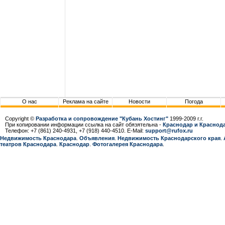
О нас
Реклама на сайте
Новости
Погода
Copyright ©
Разработка и сопровождение "Кубань Хостинг"
1999-2009 г.г.
При копировании информации ссылка на сайт обязятельна -
Краснодар и Краснода
Телефон: +7 (861) 240-4931, +7 (918) 440-4510. E-Mail:
support@rufox.ru
Недвижимость Краснодара
.
Объявления
.
Недвижимость Краснодарcкого края
.
театров Краснодара
.
Краснодар
.
Фотогалерея Краснодара
.