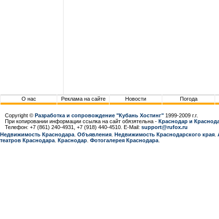
О нас
Реклама на сайте
Новости
Погода
Copyright ©
Разработка и сопровождение "Кубань Хостинг"
1999-2009 г.г.
При копировании информации ссылка на сайт обязятельна -
Краснодар и Краснода
Телефон: +7 (861) 240-4931, +7 (918) 440-4510. E-Mail:
support@rufox.ru
Недвижимость Краснодара
.
Объявления
.
Недвижимость Краснодарcкого края
.
театров Краснодара
.
Краснодар
.
Фотогалерея Краснодара
.