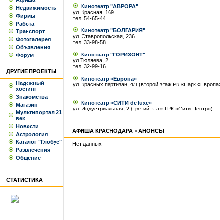
Афиша
Кинотеатр "АВРОРА"
Недвижимость
ул. Красная, 169
Фирмы
тел. 54-65-44
Работа
Кинотеатр "БОЛГАРИЯ"
Транспорт
ул. Ставропольская, 236
Фотогалерея
тел. 33-98-58
Объявления
Кинотеатр "ГОРИЗОНТ"
Форум
ул.Тюляева, 2
тел. 32-99-16
ДРУГИЕ ПРОЕКТЫ
Кинотеатр «Европа»
Надежный
ул. Красных партизан, 4/1 (второй этаж РК «Парк «Европа
хостинг
Знакомства
Кинотеатр «СИТИ de luxe»
Магазин
ул. Индустриальная, 2 (третий этаж ТРК «Сити-Центр»)
Мультипортал 21
век
Новости
АФИША КРАСНОДАРА
>
АНОНСЫ
Астрология
Каталог "Глобус"
Нет данных
Развлечения
Общение
СТАТИСТИКА