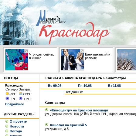
Что идет сейчас
Банк вакансий и
в кино?
резюме
ПОГОДА
ГЛАВНАЯ
>
АФИША КРАСНОДАРА
>
Кинотеатры
Краснодар
Вс 09.08
Пн 10.08
Вт 11.08
Сегодня
Завтра
Нет данных
+9
°С
+13
°С
+1
°С
+1
°С
Кинотеатры
Подробнее
«Киноцентр» на Красной площади
ул. Дзержинского, 100 (2-й/3-й этаж ТРЦ «Красная площад
ДРУГИЕ РАЗДЕЛЫ
О проекте
Кинозал на Красной 5
Новости
ул.Красная, д.5
Погода