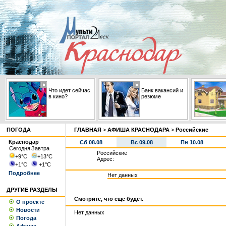
Что идет сейчас
Банк вакансий и
в кино?
резюме
ПОГОДА
ГЛАВНАЯ
>
АФИША КРАСНОДАРА
>
Российские
Краснодар
Сб 08.08
Вс 09.08
Пн 10.08
Сегодня
Завтра
Российские
+9
°С
+13
°С
Адрес:
+1
°С
+1
°С
Подробнее
Нет данных
ДРУГИЕ РАЗДЕЛЫ
Смотрите, что еще будет.
О проекте
Новости
Нет данных
Погода