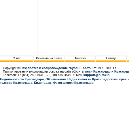
О нас
Реклама на сайте
Новости
Погода
Copyright ©
Разработка и сопровождение "Кубань Хостинг"
1999-2009 г.г.
При копировании информации ссылка на сайт обязятельна -
Краснодар и Краснода
Телефон: +7 (861) 240-4931, +7 (918) 440-4510. E-Mail:
support@rufox.ru
Недвижимость Краснодара
.
Объявления
.
Недвижимость Краснодарcкого края
.
театров Краснодара
.
Краснодар
.
Фотогалерея Краснодара
.