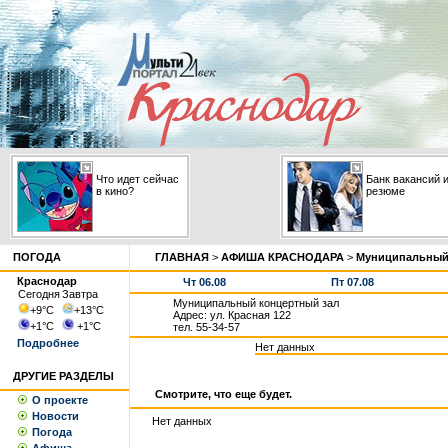
Что идет сейчас
Банк вакансий 
в кино?
резюме
ПОГОДА
ГЛАВНАЯ
>
АФИША КРАСНОДАРА
>
Муниципальный
Краснодар
Чт 06.08
Пт 07.08
Сегодня
Завтра
Муниципальный концертный зал
+9
°С
+13
°С
Адрес: ул. Красная 122
+1
°С
+1
°С
тел. 55-34-57
Подробнее
Нет данных
ДРУГИЕ РАЗДЕЛЫ
Смотрите, что еще будет.
О проекте
Новости
Нет данных
Погода