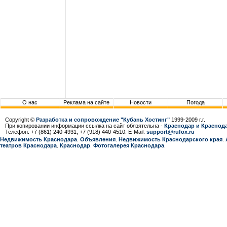
О нас
Реклама на сайте
Новости
Погода
Copyright ©
Разработка и сопровождение "Кубань Хостинг"
1999-2009 г.г.
При копировании информации ссылка на сайт обязятельна -
Краснодар и Краснода
Телефон: +7 (861) 240-4931, +7 (918) 440-4510. E-Mail:
support@rufox.ru
Недвижимость Краснодара
.
Объявления
.
Недвижимость Краснодарcкого края
.
театров Краснодара
.
Краснодар
.
Фотогалерея Краснодара
.