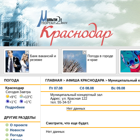
Банк вакансий и
Погода в городе
резюме
и крае
ПОГОДА
ГЛАВНАЯ
>
АФИША КРАСНОДАРА
>
Муниципальный к
Краснодар
Пт 07.08
Сб 08.08
Вс 09.08
Сегодня
Завтра
Муниципальный концертный зал
+9
°С
+13
°С
Адрес: ул. Красная 122
+1
°С
+1
°С
тел. 55-34-57
Подробнее
Нет данных
ДРУГИЕ РАЗДЕЛЫ
Смотрите, что еще будет.
О проекте
Новости
Нет данных
Погода