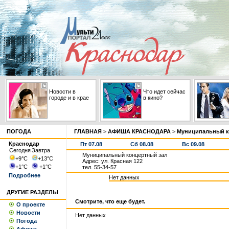
Новости в
Что идет сейчас
городе и в крае
в кино?
ПОГОДА
ГЛАВНАЯ
>
АФИША КРАСНОДАРА
>
Муниципальный к
Краснодар
Пт 07.08
Сб 08.08
Вс 09.08
Сегодня
Завтра
Муниципальный концертный зал
+9
°С
+13
°С
Адрес: ул. Красная 122
+1
°С
+1
°С
тел. 55-34-57
Подробнее
Нет данных
ДРУГИЕ РАЗДЕЛЫ
Смотрите, что еще будет.
О проекте
Новости
Нет данных
Погода