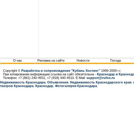
О нас
Реклама на сайте
Новости
Погода
Copyright ©
Разработка и сопровождение "Кубань Хостинг"
1999-2009 г.г.
При копировании информации ссылка на сайт обязятельна -
Краснодар и Краснода
Телефон: +7 (861) 240-4931, +7 (918) 440-4510. E-Mail:
support@rufox.ru
Недвижимость Краснодара
.
Объявления
.
Недвижимость Краснодарcкого края
.
театров Краснодара
.
Краснодар
.
Фотогалерея Краснодара
.