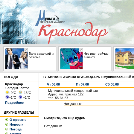
Банк вакансий и
Что идет сейчас
резюме
в кино?
ПОГОДА
ГЛАВНАЯ
>
АФИША КРАСНОДАРА
>
Муниципальный к
Краснодар
Чт 06.08
Пт 07.08
Сб 08.08
Сегодня
Завтра
Муниципальный концертный зал
+9
°С
+13
°С
Адрес: ул. Красная 122
+1
°С
+1
°С
тел. 55-34-57
Подробнее
Нет данных
ДРУГИЕ РАЗДЕЛЫ
Смотрите, что еще будет.
О проекте
Новости
Нет данных
Погода