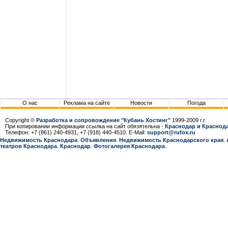
О нас
Реклама на сайте
Новости
Погода
Copyright ©
Разработка и сопровождение "Кубань Хостинг"
1999-2009 г.г.
При копировании информации ссылка на сайт обязятельна -
Краснодар и Краснода
Телефон: +7 (861) 240-4931, +7 (918) 440-4510. E-Mail:
support@rufox.ru
Недвижимость Краснодара
.
Объявления
.
Недвижимость Краснодарcкого края
.
театров Краснодара
.
Краснодар
.
Фотогалерея Краснодара
.