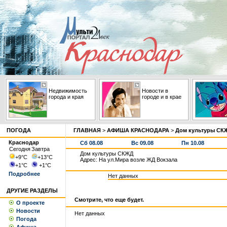
Недвижимость
Новости в
города и края
городе и в крае
ПОГОДА
ГЛАВНАЯ
>
АФИША КРАСНОДАРА
>
Дом культуры СК
Краснодар
Сб 08.08
Вс 09.08
Пн 10.08
Сегодня
Завтра
Дом культуры СКЖД
+9
°С
+13
°С
Адрес: На ул.Мира возле ЖД Вокзала
+1
°С
+1
°С
Подробнее
Нет данных
ДРУГИЕ РАЗДЕЛЫ
Смотрите, что еще будет.
О проекте
Новости
Нет данных
Погода