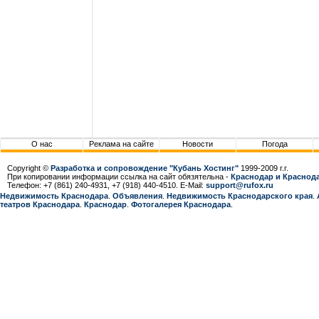
О нас
Реклама на сайте
Новости
Погода
Copyright ©
Разработка и сопровождение "Кубань Хостинг"
1999-2009 г.г.
При копировании информации ссылка на сайт обязятельна -
Краснодар и Краснода
Телефон: +7 (861) 240-4931, +7 (918) 440-4510. E-Mail:
support@rufox.ru
Недвижимость Краснодара
.
Объявления
.
Недвижимость Краснодарcкого края
.
театров Краснодара
.
Краснодар
.
Фотогалерея Краснодара
.