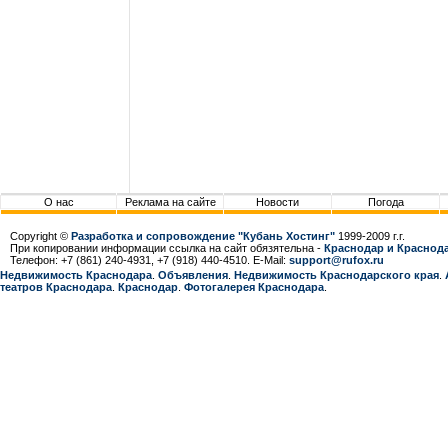
О нас
Реклама на сайте
Новости
Погода
Copyright ©
Разработка и сопровождение "Кубань Хостинг"
1999-2009 г.г.
При копировании информации ссылка на сайт обязятельна -
Краснодар и Краснода
Телефон: +7 (861) 240-4931, +7 (918) 440-4510. E-Mail:
support@rufox.ru
Недвижимость Краснодара
.
Объявления
.
Недвижимость Краснодарcкого края
.
театров Краснодара
.
Краснодар
.
Фотогалерея Краснодара
.