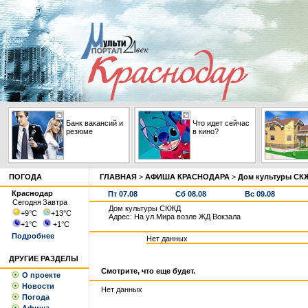
Банк вакансий и
Что идет сейчас
резюме
в кино?
ПОГОДА
ГЛАВНАЯ
>
АФИША КРАСНОДАРА
>
Дом культуры СК
Краснодар
Пт 07.08
Сб 08.08
Вс 09.08
Сегодня
Завтра
Дом культуры СКЖД
+9
°С
+13
°С
Адрес: На ул.Мира возле ЖД Вокзала
+1
°С
+1
°С
Подробнее
Нет данных
ДРУГИЕ РАЗДЕЛЫ
Смотрите, что еще будет.
О проекте
Новости
Нет данных
Погода