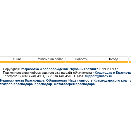
О нас
Реклама на сайте
Новости
Погода
Copyright ©
Разработка и сопровождение "Кубань Хостинг"
1999-2009 г.г.
При копировании информации ссылка на сайт обязятельна -
Краснодар и Краснода
Телефон: +7 (861) 240-4931, +7 (918) 440-4510. E-Mail:
support@rufox.ru
Недвижимость Краснодара
.
Объявления
.
Недвижимость Краснодарcкого края
.
театров Краснодара
.
Краснодар
.
Фотогалерея Краснодара
.