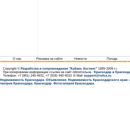
О нас
Реклама на сайте
Новости
Погода
Copyright ©
Разработка и сопровождение "Кубань Хостинг"
1999-2009 г.г.
При копировании информации ссылка на сайт обязятельна -
Краснодар и Краснода
Телефон: +7 (861) 240-4931, +7 (918) 440-4510. E-Mail:
support@rufox.ru
Недвижимость Краснодара
.
Объявления
.
Недвижимость Краснодарcкого края
.
театров Краснодара
.
Краснодар
.
Фотогалерея Краснодара
.