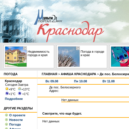
Недвижимость
Погода в городе
города и края
и крае
ПОГОДА
ГЛАВНАЯ
>
АФИША КРАСНОДАРА
>
Дк пос. Белоозер
Краснодар
Вс 09.08
Пн 10.08
Вт 11.08
Сегодня
Завтра
Дк пос. Белоозерного
+9
°С
+13
°С
Адрес:
+1
°С
+1
°С
Подробнее
Нет данных
ДРУГИЕ РАЗДЕЛЫ
Смотрите, что еще будет.
О проекте
Новости
Нет данных
Погода