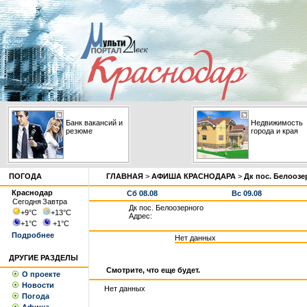
Банк вакансий и
Недвижимость
резюме
города и края
ПОГОДА
ГЛАВНАЯ
>
АФИША КРАСНОДАРА
>
Дк пос. Белоозе
Краснодар
Сб 08.08
Вс 09.08
Сегодня
Завтра
Дк пос. Белоозерного
+9
°С
+13
°С
Адрес:
+1
°С
+1
°С
Подробнее
Нет данных
ДРУГИЕ РАЗДЕЛЫ
Смотрите, что еще будет.
О проекте
Новости
Нет данных
Погода