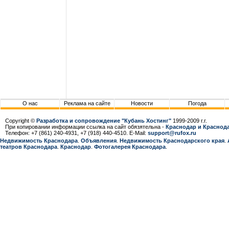
О нас
Реклама на сайте
Новости
Погода
Copyright ©
Разработка и сопровождение "Кубань Хостинг"
1999-2009 г.г.
При копировании информации ссылка на сайт обязятельна -
Краснодар и Краснода
Телефон: +7 (861) 240-4931, +7 (918) 440-4510. E-Mail:
support@rufox.ru
Недвижимость Краснодара
.
Объявления
.
Недвижимость Краснодарcкого края
.
театров Краснодара
.
Краснодар
.
Фотогалерея Краснодара
.