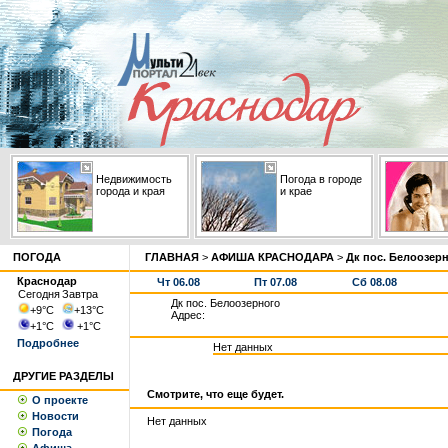
Недвижимость
Погода в городе
города и края
и крае
ПОГОДА
ГЛАВНАЯ
>
АФИША КРАСНОДАРА
>
Дк пос. Белоозер
Краснодар
Чт 06.08
Пт 07.08
Сб 08.08
Сегодня
Завтра
Дк пос. Белоозерного
+9
°С
+13
°С
Адрес:
+1
°С
+1
°С
Подробнее
Нет данных
ДРУГИЕ РАЗДЕЛЫ
Смотрите, что еще будет.
О проекте
Новости
Нет данных
Погода