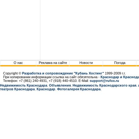
О нас
Реклама на сайте
Новости
Погода
Copyright ©
Разработка и сопровождение "Кубань Хостинг"
1999-2009 г.г.
При копировании информации ссылка на сайт обязятельна -
Краснодар и Краснода
Телефон: +7 (861) 240-4931, +7 (918) 440-4510. E-Mail:
support@rufox.ru
Недвижимость Краснодара
.
Объявления
.
Недвижимость Краснодарcкого края
.
театров Краснодара
.
Краснодар
.
Фотогалерея Краснодара
.