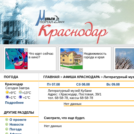
Что идет сейчас
Недвижимость
в кино?
города и края
ПОГОДА
ГЛАВНАЯ
>
АФИША КРАСНОДАРА
>
Литературный муз
Краснодар
Пт 07.08
Сб 08.08
Вс 09.08
Сегодня
Завтра
Литературный музей Кубани
+9
°С
+13
°С
Адрес: г.Краснодар, Постовая, 39/1
+1
°С
+1
°С
тел. 68-58-78, кассы 68-58-78
Подробнее
Нет данных
ДРУГИЕ РАЗДЕЛЫ
Смотрите, что еще будет.
О проекте
Новости
Нет данных
Погода