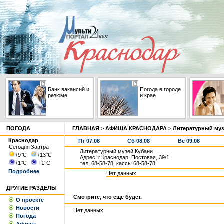
Банк вакансий и
Погода в городе
резюме
и крае
ПОГОДА
ГЛАВНАЯ
>
АФИША КРАСНОДАРА
>
Литературный муз
Краснодар
Пт 07.08
Сб 08.08
Вс 09.08
Сегодня
Завтра
Литературный музей Кубани
+9
°С
+13
°С
Адрес: г.Краснодар, Постовая, 39/1
+1
°С
+1
°С
тел. 68-58-78, кассы 68-58-78
Подробнее
Нет данных
ДРУГИЕ РАЗДЕЛЫ
Смотрите, что еще будет.
О проекте
Новости
Нет данных
Погода