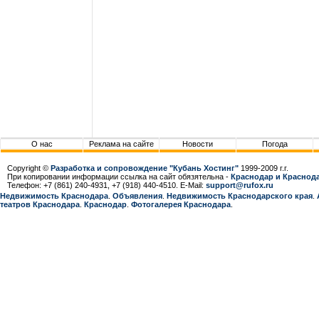
О нас
Реклама на сайте
Новости
Погода
Copyright ©
Разработка и сопровождение "Кубань Хостинг"
1999-2009 г.г.
При копировании информации ссылка на сайт обязятельна -
Краснодар и Краснода
Телефон: +7 (861) 240-4931, +7 (918) 440-4510. E-Mail:
support@rufox.ru
Недвижимость Краснодара
.
Объявления
.
Недвижимость Краснодарcкого края
.
театров Краснодара
.
Краснодар
.
Фотогалерея Краснодара
.