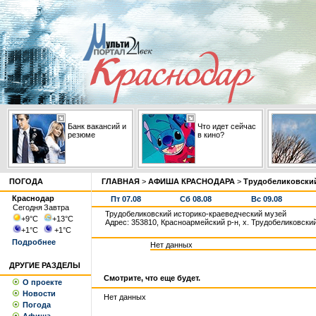
Банк вакансий и
Что идет сейчас
резюме
в кино?
ПОГОДА
ГЛАВНАЯ
>
АФИША КРАСНОДАРА
>
Трудобеликовский
Краснодар
Пт 07.08
Сб 08.08
Вс 09.08
Сегодня
Завтра
Трудобеликовский историко-краеведческий музей
+9
°С
+13
°С
Адрес: 353810, Красноармейский р-н, х. Трудобеликовский,
+1
°С
+1
°С
Подробнее
Нет данных
ДРУГИЕ РАЗДЕЛЫ
Смотрите, что еще будет.
О проекте
Новости
Нет данных
Погода