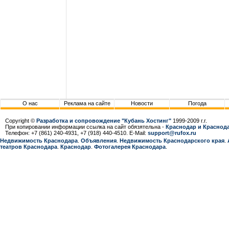
О нас
Реклама на сайте
Новости
Погода
Copyright ©
Разработка и сопровождение "Кубань Хостинг"
1999-2009 г.г.
При копировании информации ссылка на сайт обязятельна -
Краснодар и Краснода
Телефон: +7 (861) 240-4931, +7 (918) 440-4510. E-Mail:
support@rufox.ru
Недвижимость Краснодара
.
Объявления
.
Недвижимость Краснодарcкого края
.
театров Краснодара
.
Краснодар
.
Фотогалерея Краснодара
.