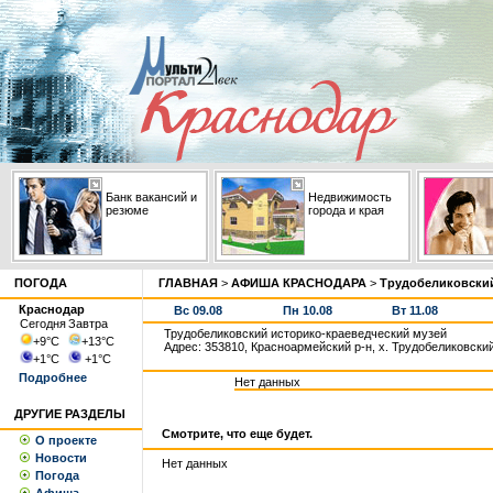
Банк вакансий и
Недвижимость
резюме
города и края
ПОГОДА
ГЛАВНАЯ
>
АФИША КРАСНОДАРА
>
Трудобеликовский
Краснодар
Вс 09.08
Пн 10.08
Вт 11.08
Сегодня
Завтра
Трудобеликовский историко-краеведческий музей
+9
°С
+13
°С
Адрес: 353810, Красноармейский р-н, х. Трудобеликовский,
+1
°С
+1
°С
Подробнее
Нет данных
ДРУГИЕ РАЗДЕЛЫ
Смотрите, что еще будет.
О проекте
Новости
Нет данных
Погода