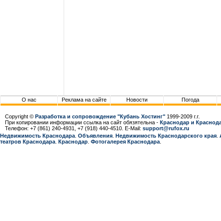
О нас
Реклама на сайте
Новости
Погода
Copyright ©
Разработка и сопровождение "Кубань Хостинг"
1999-2009 г.г.
При копировании информации ссылка на сайт обязятельна -
Краснодар и Краснода
Телефон: +7 (861) 240-4931, +7 (918) 440-4510. E-Mail:
support@rufox.ru
Недвижимость Краснодара
.
Объявления
.
Недвижимость Краснодарcкого края
.
театров Краснодара
.
Краснодар
.
Фотогалерея Краснодара
.