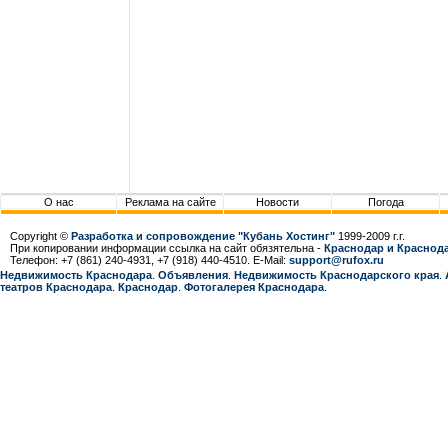
О нас
Реклама на сайте
Новости
Погода
Copyright ©
Разработка и сопровождение "Кубань Хостинг"
1999-2009 г.г.
При копировании информации ссылка на сайт обязятельна -
Краснодар и Краснода
Телефон: +7 (861) 240-4931, +7 (918) 440-4510. E-Mail:
support@rufox.ru
Недвижимость Краснодара
.
Объявления
.
Недвижимость Краснодарcкого края
.
театров Краснодара
.
Краснодар
.
Фотогалерея Краснодара
.