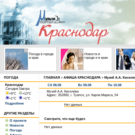
Погода в городе
Новости в
и крае
городе и в крае
ПОГОДА
ГЛАВНАЯ
>
АФИША КРАСНОДАРА
>
Музей А.А. Киселе
Краснодар
Сб 08.08
Вс 09.08
Пн 10.08
Сегодня
Завтра
Музей А.А. Киселева
+9
°С
+13
°С
Адрес: 352800, г. Туапсе, ул. Карла Маркса, 54
+1
°С
+1
°С
Подробнее
Нет данных
ДРУГИЕ РАЗДЕЛЫ
Смотрите, что еще будет.
О проекте
Новости
Нет данных
Погода