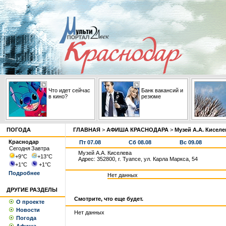
Что идет сейчас
Банк вакансий и
в кино?
резюме
ПОГОДА
ГЛАВНАЯ
>
АФИША КРАСНОДАРА
>
Музей А.А. Киселе
Краснодар
Пт 07.08
Сб 08.08
Вс 09.08
Сегодня
Завтра
Музей А.А. Киселева
+9
°С
+13
°С
Адрес: 352800, г. Туапсе, ул. Карла Маркса, 54
+1
°С
+1
°С
Подробнее
Нет данных
ДРУГИЕ РАЗДЕЛЫ
Смотрите, что еще будет.
О проекте
Новости
Нет данных
Погода