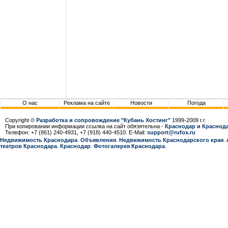
О нас
Реклама на сайте
Новости
Погода
Copyright ©
Разработка и сопровождение "Кубань Хостинг"
1999-2009 г.г.
При копировании информации ссылка на сайт обязятельна -
Краснодар и Краснода
Телефон: +7 (861) 240-4931, +7 (918) 440-4510. E-Mail:
support@rufox.ru
Недвижимость Краснодара
.
Объявления
.
Недвижимость Краснодарcкого края
.
театров Краснодара
.
Краснодар
.
Фотогалерея Краснодара
.