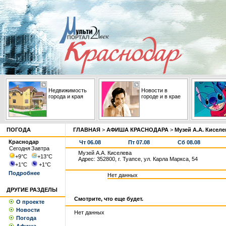
Недвижимость
Новости в
города и края
городе и в крае
ПОГОДА
ГЛАВНАЯ
>
АФИША КРАСНОДАРА
>
Музей А.А. Киселе
Краснодар
Чт 06.08
Пт 07.08
Сб 08.08
Сегодня
Завтра
Музей А.А. Киселева
+9
°С
+13
°С
Адрес: 352800, г. Туапсе, ул. Карла Маркса, 54
+1
°С
+1
°С
Подробнее
Нет данных
ДРУГИЕ РАЗДЕЛЫ
Смотрите, что еще будет.
О проекте
Новости
Нет данных
Погода