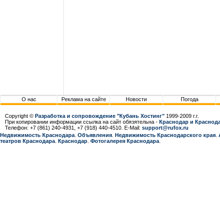
О нас
Реклама на сайте
Новости
Погода
Copyright ©
Разработка и сопровождение "Кубань Хостинг"
1999-2009 г.г.
При копировании информации ссылка на сайт обязятельна -
Краснодар и Краснода
Телефон: +7 (861) 240-4931, +7 (918) 440-4510. E-Mail:
support@rufox.ru
Недвижимость Краснодара
.
Объявления
.
Недвижимость Краснодарcкого края
.
театров Краснодара
.
Краснодар
.
Фотогалерея Краснодара
.