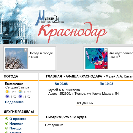
Погода в городе
Что идет сейча
и крае
в кино?
ПОГОДА
ГЛАВНАЯ
>
АФИША КРАСНОДАРА
>
Музей А.А. Кисе
Краснодар
Вс 09.08
Пн 10.08
Сегодня
Завтра
Музей А.А. Киселева
+9
°С
+13
°С
Адрес: 352800, г. Туапсе, ул. Карла Маркса, 54
+1
°С
+1
°С
Подробнее
Нет данных
ДРУГИЕ РАЗДЕЛЫ
Смотрите, что еще будет.
О проекте
Новости
Нет данных
Погода