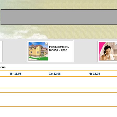
с
Недвижимость
города и края
лева
Вт 11.08
Ср 12.08
Чт 13.08