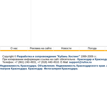
О нас
Реклама на сайте
Новости
Погода
Copyright ©
Разработка и сопровождение "Кубань Хостинг"
1999-2009 г.г.
При копировании информации ссылка на сайт обязятельна -
Краснодар и Краснода
Телефон: +7 (861) 240-4931, +7 (918) 440-4510. E-Mail:
support@rufox.ru
Недвижимость Краснодара
.
Объявления
.
Недвижимость Краснодарcкого края
.
театров Краснодара
.
Краснодар
.
Фотогалерея Краснодара
.