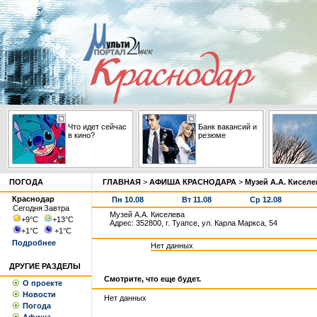
Что идет сейчас
Банк вакансий и
в кино?
резюме
ПОГОДА
ГЛАВНАЯ
>
АФИША КРАСНОДАРА
>
Музей А.А. Киселе
Краснодар
Пн 10.08
Вт 11.08
Ср 12.08
Сегодня
Завтра
Музей А.А. Киселева
+9
°С
+13
°С
Адрес: 352800, г. Туапсе, ул. Карла Маркса, 54
+1
°С
+1
°С
Подробнее
Нет данных
ДРУГИЕ РАЗДЕЛЫ
Смотрите, что еще будет.
О проекте
Новости
Нет данных
Погода