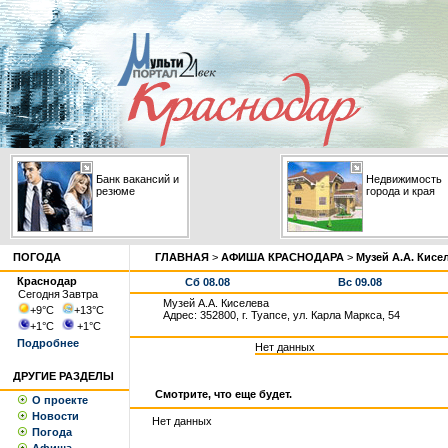
Банк вакансий и
Недвижимость
резюме
города и края
ПОГОДА
ГЛАВНАЯ
>
АФИША КРАСНОДАРА
>
Музей А.А. Кисе
Краснодар
Сб 08.08
Вс 09.08
Сегодня
Завтра
Музей А.А. Киселева
+9
°С
+13
°С
Адрес: 352800, г. Туапсе, ул. Карла Маркса, 54
+1
°С
+1
°С
Подробнее
Нет данных
ДРУГИЕ РАЗДЕЛЫ
Смотрите, что еще будет.
О проекте
Новости
Нет данных
Погода