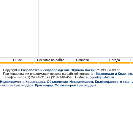
О нас
Реклама на сайте
Новости
Погода
Copyright ©
Разработка и сопровождение "Кубань Хостинг"
1999-2009 г.г.
При копировании информации ссылка на сайт обязятельна -
Краснодар и Краснода
Телефон: +7 (861) 240-4931, +7 (918) 440-4510. E-Mail:
support@rufox.ru
Недвижимость Краснодара
.
Объявления
.
Недвижимость Краснодарcкого края
.
театров Краснодара
.
Краснодар
.
Фотогалерея Краснодара
.