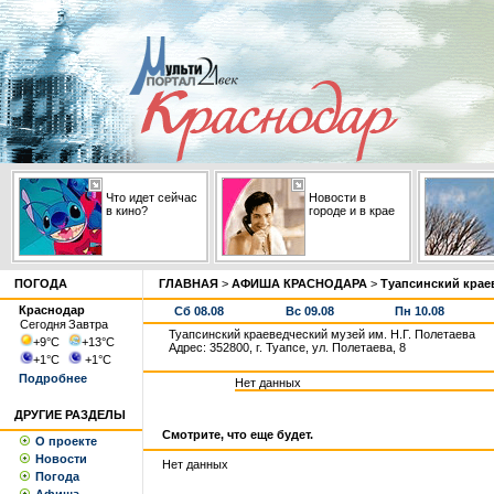
Что идет сейчас
Новости в
в кино?
городе и в крае
ПОГОДА
ГЛАВНАЯ
>
АФИША КРАСНОДАРА
>
Туапсинский краев
Краснодар
Сб 08.08
Вс 09.08
Пн 10.08
Сегодня
Завтра
Туапсинский краеведческий музей им. Н.Г. Полетаева
+9
°С
+13
°С
Адрес: 352800, г. Туапсе, ул. Полетаева, 8
+1
°С
+1
°С
Подробнее
Нет данных
ДРУГИЕ РАЗДЕЛЫ
Смотрите, что еще будет.
О проекте
Новости
Нет данных
Погода