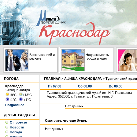
Банк вакансий и
Недвижимость
резюме
города и края
ПОГОДА
ГЛАВНАЯ
>
АФИША КРАСНОДАРА
>
Туапсинский краев
Краснодар
Пт 07.08
Сб 08.08
Вс 09.08
Сегодня
Завтра
Туапсинский краеведческий музей им. Н.Г. Полетаева
+9
°С
+13
°С
Адрес: 352800, г. Туапсе, ул. Полетаева, 8
+1
°С
+1
°С
Подробнее
Нет данных
ДРУГИЕ РАЗДЕЛЫ
Смотрите, что еще будет.
О проекте
Новости
Нет данных
Погода