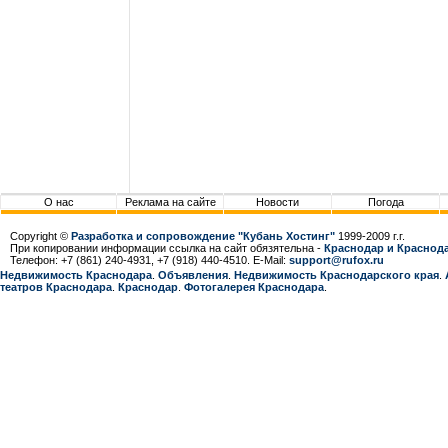
О нас
Реклама на сайте
Новости
Погода
Copyright ©
Разработка и сопровождение "Кубань Хостинг"
1999-2009 г.г.
При копировании информации ссылка на сайт обязятельна -
Краснодар и Краснода
Телефон: +7 (861) 240-4931, +7 (918) 440-4510. E-Mail:
support@rufox.ru
Недвижимость Краснодара
.
Объявления
.
Недвижимость Краснодарcкого края
.
театров Краснодара
.
Краснодар
.
Фотогалерея Краснодара
.