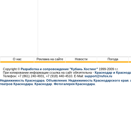
О нас
Реклама на сайте
Новости
Погода
Copyright ©
Разработка и сопровождение "Кубань Хостинг"
1999-2009 г.г.
При копировании информации ссылка на сайт обязятельна -
Краснодар и Краснода
Телефон: +7 (861) 240-4931, +7 (918) 440-4510. E-Mail:
support@rufox.ru
Недвижимость Краснодара
.
Объявления
.
Недвижимость Краснодарcкого края
.
театров Краснодара
.
Краснодар
.
Фотогалерея Краснодара
.