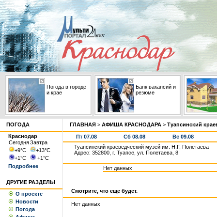
Погода в городе
Банк вакансий и
и крае
резюме
ПОГОДА
ГЛАВНАЯ
>
АФИША КРАСНОДАРА
>
Туапсинский краев
Краснодар
Пт 07.08
Сб 08.08
Вс 09.08
Сегодня
Завтра
Туапсинский краеведческий музей им. Н.Г. Полетаева
+9
°С
+13
°С
Адрес: 352800, г. Туапсе, ул. Полетаева, 8
+1
°С
+1
°С
Подробнее
Нет данных
ДРУГИЕ РАЗДЕЛЫ
Смотрите, что еще будет.
О проекте
Новости
Нет данных
Погода