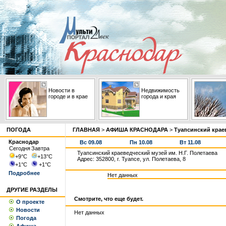
Новости в
Недвижимость
городе и в крае
города и края
ПОГОДА
ГЛАВНАЯ
>
АФИША КРАСНОДАРА
>
Туапсинский краев
Краснодар
Вс 09.08
Пн 10.08
Вт 11.08
Сегодня
Завтра
Туапсинский краеведческий музей им. Н.Г. Полетаева
+9
°С
+13
°С
Адрес: 352800, г. Туапсе, ул. Полетаева, 8
+1
°С
+1
°С
Подробнее
Нет данных
ДРУГИЕ РАЗДЕЛЫ
Смотрите, что еще будет.
О проекте
Новости
Нет данных
Погода