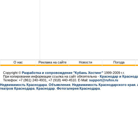
О нас
Реклама на сайте
Новости
Погода
Copyright ©
Разработка и сопровождение "Кубань Хостинг"
1999-2009 г.г.
При копировании информации ссылка на сайт обязятельна -
Краснодар и Краснода
Телефон: +7 (861) 240-4931, +7 (918) 440-4510. E-Mail:
support@rufox.ru
Недвижимость Краснодара
.
Объявления
.
Недвижимость Краснодарcкого края
.
театров Краснодара
.
Краснодар
.
Фотогалерея Краснодара
.