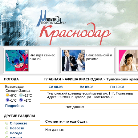
Что идет сейчас
Банк вакансий и
в кино?
резюме
ПОГОДА
ГЛАВНАЯ
>
АФИША КРАСНОДАРА
>
Туапсинский краев
Краснодар
Сб 08.08
Вс 09.08
Пн 10.08
Сегодня
Завтра
Туапсинский краеведческий музей им. Н.Г. Полетаева
+9
°С
+13
°С
Адрес: 352800, г. Туапсе, ул. Полетаева, 8
+1
°С
+1
°С
Подробнее
Нет данных
ДРУГИЕ РАЗДЕЛЫ
Смотрите, что еще будет.
О проекте
Новости
Нет данных
Погода