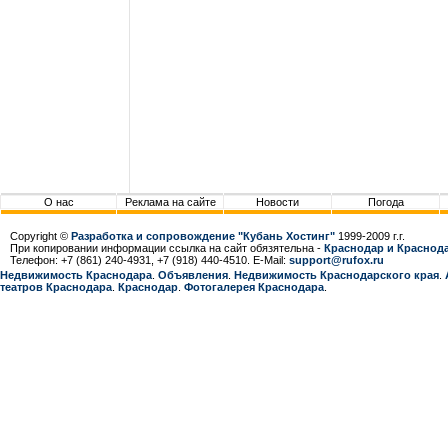
О нас
Реклама на сайте
Новости
Погода
Copyright ©
Разработка и сопровождение "Кубань Хостинг"
1999-2009 г.г.
При копировании информации ссылка на сайт обязятельна -
Краснодар и Краснода
Телефон: +7 (861) 240-4931, +7 (918) 440-4510. E-Mail:
support@rufox.ru
Недвижимость Краснодара
.
Объявления
.
Недвижимость Краснодарcкого края
.
театров Краснодара
.
Краснодар
.
Фотогалерея Краснодара
.