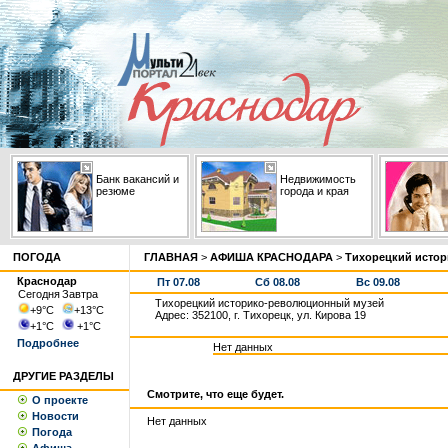
Банк вакансий и
Недвижимость
резюме
города и края
ПОГОДА
ГЛАВНАЯ
>
АФИША КРАСНОДАРА
>
Тихорецкий исто
Краснодар
Пт 07.08
Сб 08.08
Вс 09.08
Сегодня
Завтра
Тихорецкий историко-революционный музей
+9
°С
+13
°С
Адрес: 352100, г. Тихорецк, ул. Кирова 19
+1
°С
+1
°С
Подробнее
Нет данных
ДРУГИЕ РАЗДЕЛЫ
Смотрите, что еще будет.
О проекте
Новости
Нет данных
Погода