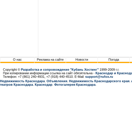
О нас
Реклама на сайте
Новости
Погода
Copyright ©
Разработка и сопровождение "Кубань Хостинг"
1999-2009 г.г.
При копировании информации ссылка на сайт обязятельна -
Краснодар и Краснода
Телефон: +7 (861) 240-4931, +7 (918) 440-4510. E-Mail:
support@rufox.ru
Недвижимость Краснодара
.
Объявления
.
Недвижимость Краснодарcкого края
.
театров Краснодара
.
Краснодар
.
Фотогалерея Краснодара
.