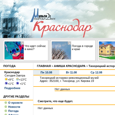
Что идет сейчас
Погода в городе
в кино?
и крае
ПОГОДА
ГЛАВНАЯ
>
АФИША КРАСНОДАРА
>
Тихорецкий исто
Краснодар
Пн 10.08
Вт 11.08
Ср 12.08
Сегодня
Завтра
Тихорецкий историко-революционный музей
+9
°С
+13
°С
Адрес: 352100, г. Тихорецк, ул. Кирова 19
+1
°С
+1
°С
Подробнее
Нет данных
ДРУГИЕ РАЗДЕЛЫ
Смотрите, что еще будет.
О проекте
Новости
Нет данных
Погода