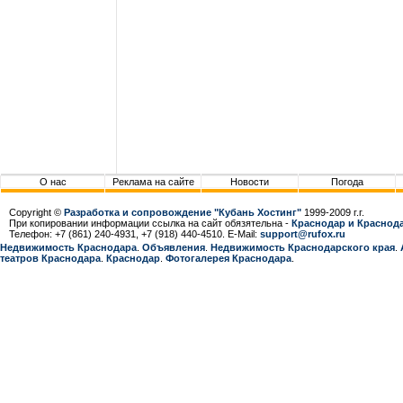
О нас
Реклама на сайте
Новости
Погода
Copyright ©
Разработка и сопровождение "Кубань Хостинг"
1999-2009 г.г.
При копировании информации ссылка на сайт обязятельна -
Краснодар и Краснода
Телефон: +7 (861) 240-4931, +7 (918) 440-4510. E-Mail:
support@rufox.ru
Недвижимость Краснодара
.
Объявления
.
Недвижимость Краснодарcкого края
.
театров Краснодара
.
Краснодар
.
Фотогалерея Краснодара
.