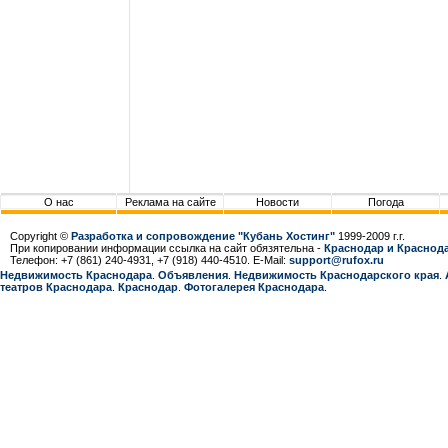
О нас
Реклама на сайте
Новости
Погода
Copyright ©
Разработка и сопровождение "Кубань Хостинг"
1999-2009 г.г.
При копировании информации ссылка на сайт обязятельна -
Краснодар и Краснода
Телефон: +7 (861) 240-4931, +7 (918) 440-4510. E-Mail:
support@rufox.ru
Недвижимость Краснодара
.
Объявления
.
Недвижимость Краснодарcкого края
.
театров Краснодара
.
Краснодар
.
Фотогалерея Краснодара
.