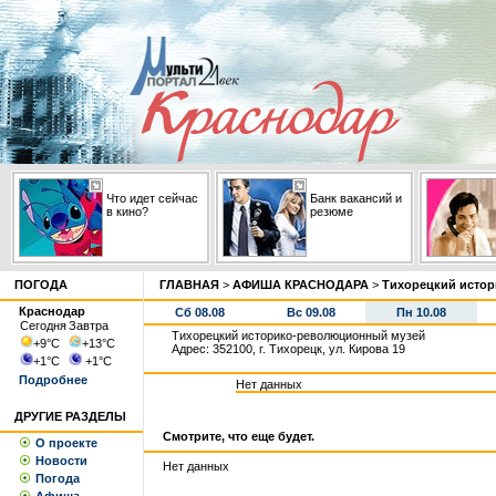
Что идет сейчас
Банк вакансий и
в кино?
резюме
ПОГОДА
ГЛАВНАЯ
>
АФИША КРАСНОДАРА
>
Тихорецкий исто
Краснодар
Сб 08.08
Вс 09.08
Пн 10.08
Сегодня
Завтра
Тихорецкий историко-революционный музей
+9
°С
+13
°С
Адрес: 352100, г. Тихорецк, ул. Кирова 19
+1
°С
+1
°С
Подробнее
Нет данных
ДРУГИЕ РАЗДЕЛЫ
Смотрите, что еще будет.
О проекте
Новости
Нет данных
Погода