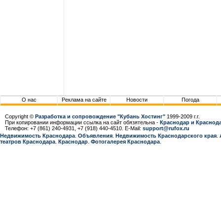
О нас
Реклама на сайте
Новости
Погода
Copyright ©
Разработка и сопровождение "Кубань Хостинг"
1999-2009 г.г.
При копировании информации ссылка на сайт обязятельна -
Краснодар и Краснода
Телефон: +7 (861) 240-4931, +7 (918) 440-4510. E-Mail:
support@rufox.ru
Недвижимость Краснодара
.
Объявления
.
Недвижимость Краснодарcкого края
.
театров Краснодара
.
Краснодар
.
Фотогалерея Краснодара
.