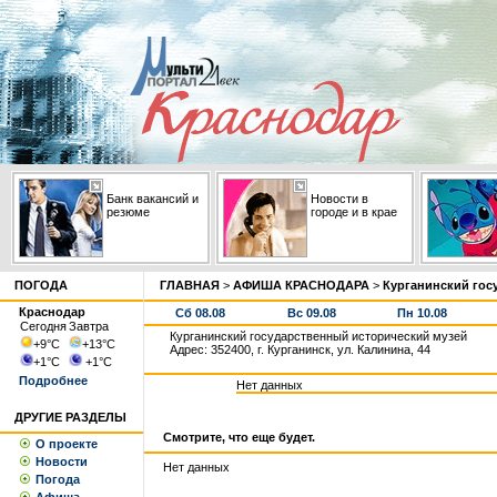
Банк вакансий и
Новости в
резюме
городе и в крае
ПОГОДА
ГЛАВНАЯ
>
АФИША КРАСНОДАРА
>
Курганинский гос
Краснодар
Сб 08.08
Вс 09.08
Пн 10.08
Сегодня
Завтра
Курганинский государственный исторический музей
+9
°С
+13
°С
Адрес: 352400, г. Курганинск, ул. Калинина, 44
+1
°С
+1
°С
Подробнее
Нет данных
ДРУГИЕ РАЗДЕЛЫ
Смотрите, что еще будет.
О проекте
Новости
Нет данных
Погода