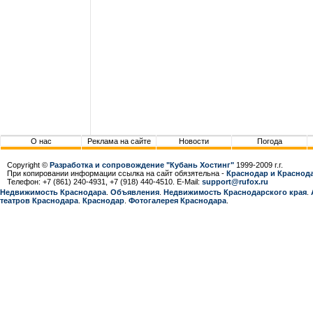
О нас
Реклама на сайте
Новости
Погода
Copyright ©
Разработка и сопровождение "Кубань Хостинг"
1999-2009 г.г.
При копировании информации ссылка на сайт обязятельна -
Краснодар и Краснода
Телефон: +7 (861) 240-4931, +7 (918) 440-4510. E-Mail:
support@rufox.ru
Недвижимость Краснодара
.
Объявления
.
Недвижимость Краснодарcкого края
.
театров Краснодара
.
Краснодар
.
Фотогалерея Краснодара
.