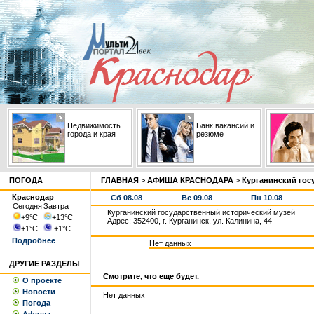
Недвижимость
Банк вакансий и
города и края
резюме
ПОГОДА
ГЛАВНАЯ
>
АФИША КРАСНОДАРА
>
Курганинский гос
Краснодар
Сб 08.08
Вс 09.08
Пн 10.08
Сегодня
Завтра
Курганинский государственный исторический музей
+9
°С
+13
°С
Адрес: 352400, г. Курганинск, ул. Калинина, 44
+1
°С
+1
°С
Подробнее
Нет данных
ДРУГИЕ РАЗДЕЛЫ
Смотрите, что еще будет.
О проекте
Новости
Нет данных
Погода