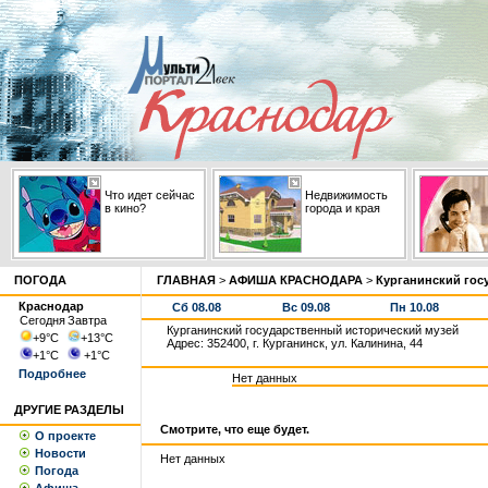
Что идет сейчас
Недвижимость
в кино?
города и края
ПОГОДА
ГЛАВНАЯ
>
АФИША КРАСНОДАРА
>
Курганинский гос
Краснодар
Сб 08.08
Вс 09.08
Пн 10.08
Сегодня
Завтра
Курганинский государственный исторический музей
+9
°С
+13
°С
Адрес: 352400, г. Курганинск, ул. Калинина, 44
+1
°С
+1
°С
Подробнее
Нет данных
ДРУГИЕ РАЗДЕЛЫ
Смотрите, что еще будет.
О проекте
Новости
Нет данных
Погода