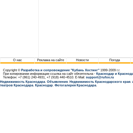
О нас
Реклама на сайте
Новости
Погода
Copyright ©
Разработка и сопровождение "Кубань Хостинг"
1999-2009 г.г.
При копировании информации ссылка на сайт обязятельна -
Краснодар и Краснода
Телефон: +7 (861) 240-4931, +7 (918) 440-4510. E-Mail:
support@rufox.ru
Недвижимость Краснодара
.
Объявления
.
Недвижимость Краснодарcкого края
.
театров Краснодара
.
Краснодар
.
Фотогалерея Краснодара
.