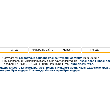
О нас
Реклама на сайте
Новости
Погода
Copyright ©
Разработка и сопровождение "Кубань Хостинг"
1999-2009 г.г.
При копировании информации ссылка на сайт обязятельна -
Краснодар и Краснода
Телефон: +7 (861) 240-4931, +7 (918) 440-4510. E-Mail:
support@rufox.ru
Недвижимость Краснодара
.
Объявления
.
Недвижимость Краснодарcкого края
.
театров Краснодара
.
Краснодар
.
Фотогалерея Краснодара
.