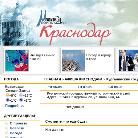
Что идет сейчас
Погода в городе
в кино?
и крае
ПОГОДА
ГЛАВНАЯ
>
АФИША КРАСНОДАРА
>
Курганинский гос
Краснодар
Чт 06.08
Пт 07.08
Сб 08.08
Сегодня
Завтра
Курганинский государственный исторический музей
+9
°С
+13
°С
Адрес: 352400, г. Курганинск, ул. Калинина, 44
+1
°С
+1
°С
Подробнее
Нет данных
ДРУГИЕ РАЗДЕЛЫ
Смотрите, что еще будет.
О проекте
Новости
Нет данных
Погода