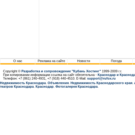
О нас
Реклама на сайте
Новости
Погода
Copyright ©
Разработка и сопровождение "Кубань Хостинг"
1999-2009 г.г.
При копировании информации ссылка на сайт обязятельна -
Краснодар и Краснода
Телефон: +7 (861) 240-4931, +7 (918) 440-4510. E-Mail:
support@rufox.ru
Недвижимость Краснодара
.
Объявления
.
Недвижимость Краснодарcкого края
.
театров Краснодара
.
Краснодар
.
Фотогалерея Краснодара
.