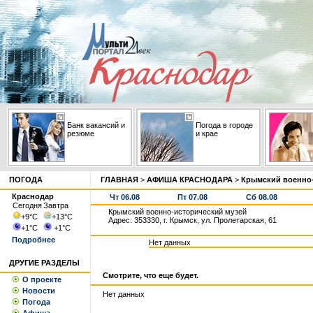
Банк вакансий и
Погода в городе
резюме
и крае
ПОГОДА
ГЛАВНАЯ
>
АФИША КРАСНОДАРА
>
Крымский военно-
Краснодар
Чт 06.08
Пт 07.08
Сб 08.08
Сегодня
Завтра
Крымский военно-исторический музей
+9
°С
+13
°С
Адрес: 353330, г. Крымск, ул. Пролетарская, 61
+1
°С
+1
°С
Подробнее
Нет данных
ДРУГИЕ РАЗДЕЛЫ
Смотрите, что еще будет.
О проекте
Новости
Нет данных
Погода