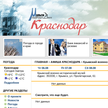
Погода в городе
Банк вакансий и
и крае
резюме
ПОГОДА
ГЛАВНАЯ
>
АФИША КРАСНОДАРА
>
Крымский военно-
Краснодар
Чт 06.08
Пт 07.08
Сб 08.08
Сегодня
Завтра
Крымский военно-исторический музей
+9
°С
+13
°С
Адрес: 353330, г. Крымск, ул. Пролетарская, 61
+1
°С
+1
°С
Подробнее
Нет данных
ДРУГИЕ РАЗДЕЛЫ
Смотрите, что еще будет.
О проекте
Новости
Нет данных
Погода