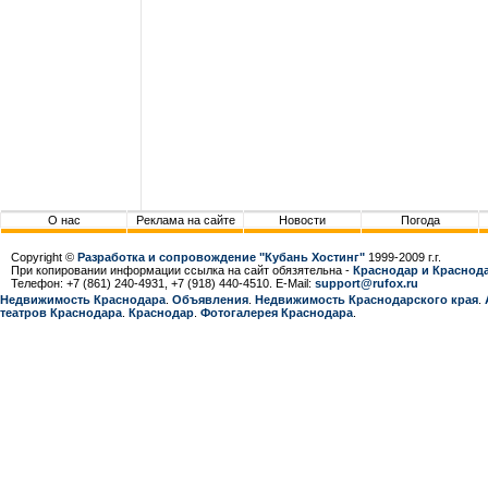
О нас
Реклама на сайте
Новости
Погода
Copyright ©
Разработка и сопровождение "Кубань Хостинг"
1999-2009 г.г.
При копировании информации ссылка на сайт обязятельна -
Краснодар и Краснода
Телефон: +7 (861) 240-4931, +7 (918) 440-4510. E-Mail:
support@rufox.ru
Недвижимость Краснодара
.
Объявления
.
Недвижимость Краснодарcкого края
.
театров Краснодара
.
Краснодар
.
Фотогалерея Краснодара
.