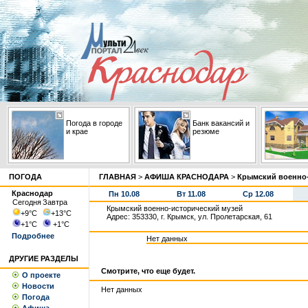
Погода в городе
Банк вакансий и
и крае
резюме
ПОГОДА
ГЛАВНАЯ
>
АФИША КРАСНОДАРА
>
Крымский военно-
Краснодар
Пн 10.08
Вт 11.08
Ср 12.08
Сегодня
Завтра
Крымский военно-исторический музей
+9
°С
+13
°С
Адрес: 353330, г. Крымск, ул. Пролетарская, 61
+1
°С
+1
°С
Подробнее
Нет данных
ДРУГИЕ РАЗДЕЛЫ
Смотрите, что еще будет.
О проекте
Новости
Нет данных
Погода