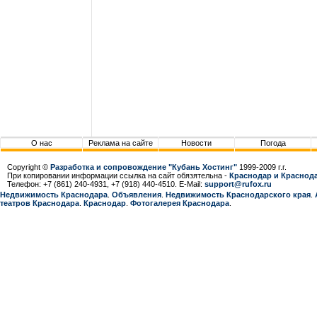
О нас
Реклама на сайте
Новости
Погода
Copyright ©
Разработка и сопровождение "Кубань Хостинг"
1999-2009 г.г.
При копировании информации ссылка на сайт обязятельна -
Краснодар и Краснода
Телефон: +7 (861) 240-4931, +7 (918) 440-4510. E-Mail:
support@rufox.ru
Недвижимость Краснодара
.
Объявления
.
Недвижимость Краснодарcкого края
.
театров Краснодара
.
Краснодар
.
Фотогалерея Краснодара
.